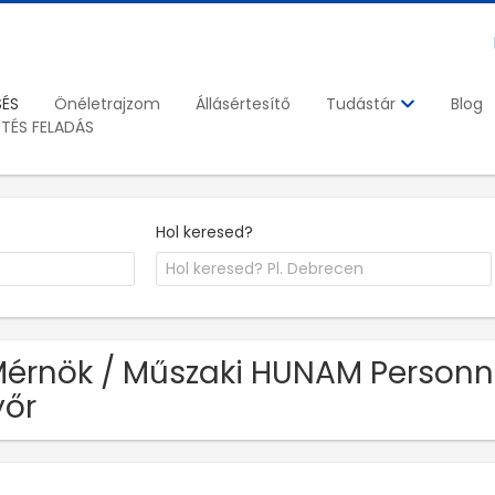
SÉS
Önéletrajzom
Állásértesítő
Blog
Tudástár
ETÉS FELADÁS
Hol keresed?
Mérnök / Műszaki HUNAM Personnel
őr