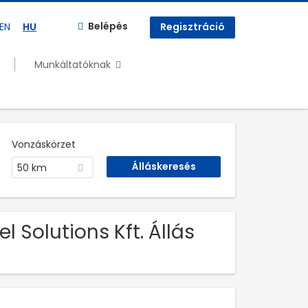
Belépés
EN
HU
Regisztráció
Munkáltatóknak
Vonzáskörzet
50 km
 Solutions Kft. Állás