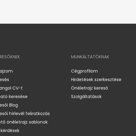
ERESŐKNEK
MUNKÁLTATÓKNAK
rajzom
Cégprofilom
resés
Hirdetések szerkesztése
 angol CV-t
Önéletrajz kereső
ató keresése
Szolgáltatások
esői Blog
esői hírlevél feliratkozás
ető önéletrajz sablonok
 kérdések