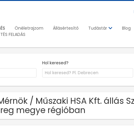
SÉS
Önéletrajzom
Állásértesítő
Blog
Tudástár
ETÉS FELADÁS
Hol keresed?
Mérnök / Műszaki HSA Kft. állás
reg megye régióban