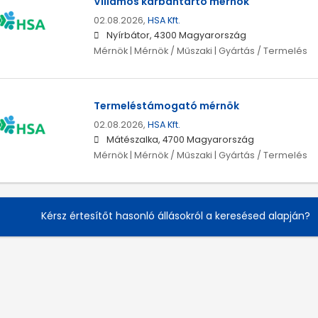
Villamos karbantartó mérnök
02.08.2026,
HSA Kft.
Nyírbátor, 4300 Magyarország
Mérnök | Mérnök / Műszaki | Gyártás / Termelés
Termeléstámogató mérnök
02.08.2026,
HSA Kft.
Mátészalka, 4700 Magyarország
Mérnök | Mérnök / Műszaki | Gyártás / Termelés
Kérsz értesítőt hasonló állásokról a keresésed alapján?