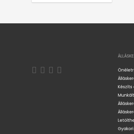
ÁLLÁSK
Önélet
Álláske
Készíts
Munkált
Állásker
Állásker
Letölth
Gyakori