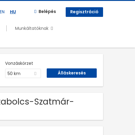
Belépés
EN
HU
Regisztráció
Munkáltatóknak
Vonzáskörzet
50 km
 Szabolcs-Szatmár-