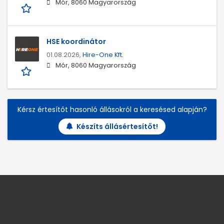
Mór, 8060 Magyarország
HSE koordinátor
01.08.2026,
Hire-One Kft.
Mór, 8060 Magyarország
Kérsz értesítőt hasonló állásokról a keresésed alapján?
Készíts állásértesítőt!