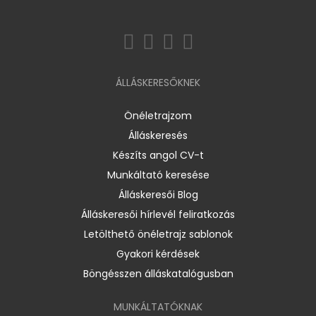
ÁLLÁSKERESŐKNEK
Önéletrajzom
Álláskeresés
Készíts angol CV-t
Munkáltató keresése
Álláskeresői Blog
Álláskeresői hírlevél feliratkozás
Letölthető önéletrajz sablonok
Gyakori kérdések
Böngésszen álláskatalógusban
MUNKÁLTATÓKNAK