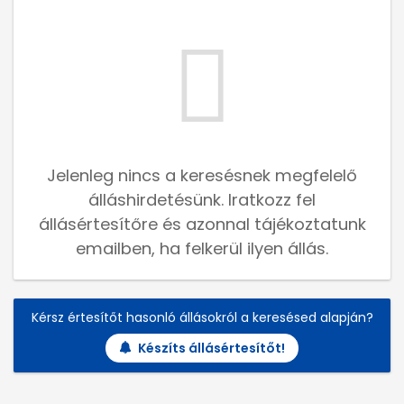
Jelenleg nincs a keresésnek megfelelő
álláshirdetésünk. Iratkozz fel
állásértesítőre és azonnal tájékoztatunk
emailben, ha felkerül ilyen állás.
Kérsz értesítőt hasonló állásokról a keresésed alapján?
Készíts állásértesítőt!