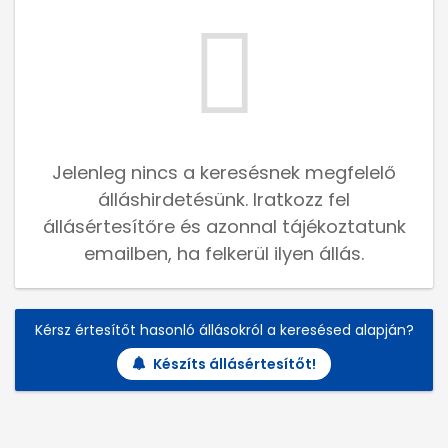
Jelenleg nincs a keresésnek megfelelő
álláshirdetésünk. Iratkozz fel
állásértesítőre és azonnal tájékoztatunk
emailben, ha felkerül ilyen állás.
Kérsz értesítőt hasonló állásokról a keresésed alapján?
Készíts állásértesítőt!