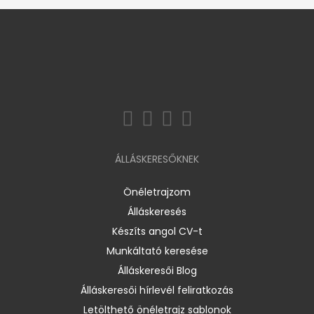
ÁLLÁSKERESŐKNEK
Önéletrajzom
Álláskeresés
Készíts angol CV-t
Munkáltató keresése
Álláskeresői Blog
Álláskeresői hírlevél feliratkozás
Letölthető önéletrajz sablonok