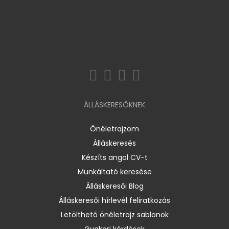
ÁLLÁSKERESŐKNEK
Önéletrajzom
Álláskeresés
Készíts angol CV-t
Munkáltató keresése
Álláskeresői Blog
Álláskeresői hírlevél feliratkozás
Letölthető önéletrajz sablonok
Gyakori kérdések