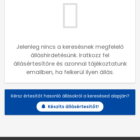
Jelenleg nincs a keresésnek megfelelő
álláshirdetésünk. Iratkozz fel
állásértesítőre és azonnal tájékoztatunk
emailben, ha felkerül ilyen állás.
Kérsz értesítőt hasonló állásokról a keresésed alapján?
Készíts állásértesítőt!