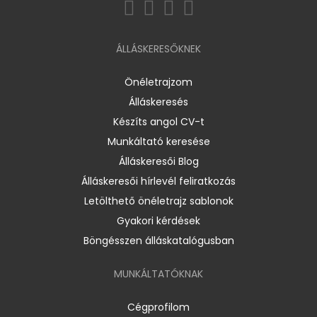
ÁLLÁSKERESŐKNEK
Önéletrajzom
Álláskeresés
Készíts angol CV-t
Munkáltató keresése
Álláskeresői Blog
Álláskeresői hírlevél feliratkozás
Letölthető önéletrajz sablonok
Gyakori kérdések
Böngésszen álláskatalógusban
MUNKÁLTATÓKNAK
Cégprofilom