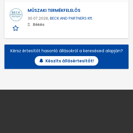
MŰSZAKI TERMÉKFELELŐS
30.07.2026,
BECK AND PARTNERS Kft.
Békés
Kérsz értesítőt hasonló állásokról a keresésed alapján?
Készíts állásértesítőt!