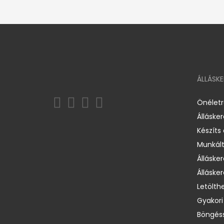
ÁLLÁSK
Önélet
Álláske
Készíts
Munkált
Állásker
Állásker
Letölth
Gyakori
Böngéss