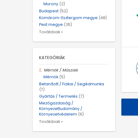
Murony
(2)
Budapest
(52)
Komárom-Esztergom megye
(48)
Pest megye
(35)
Továbbiak »
KATEGÓRIÁK
Mérnök / Műszaki
Mérnök
(5)
Betanított / Fizikai / Segédmunka
(7)
Gyártás / Termelés
(7)
Mezőgazdaság /
Környezettudomány /
Környezetvédelem
(6)
Továbbiak »