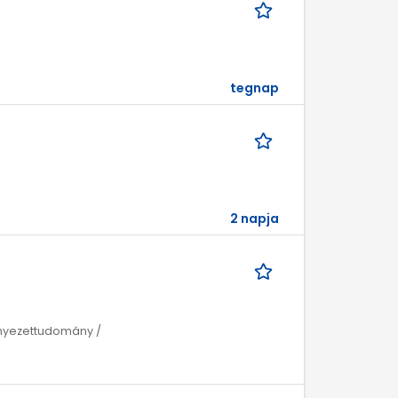
tegnap
2 napja
rnyezettudomány /