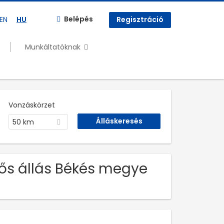
Belépés
EN
HU
Regisztráció
Munkáltatóknak
Vonzáskörzet
50 km
dős állás Békés megye