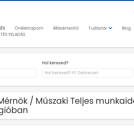
SÉS
Önéletrajzom
Állásértesítő
Blog
Tudástár
ETÉS FELADÁS
Hol keresed?
Mérnök / Műszaki Teljes munkai
gióban