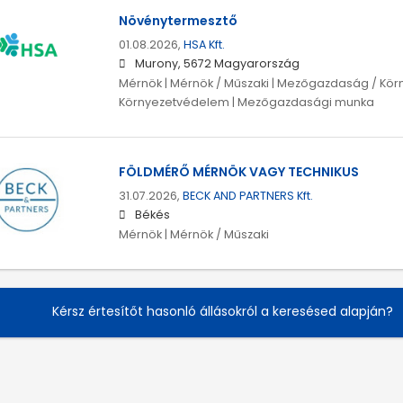
Növénytermesztő
01.08.2026,
HSA Kft.
Murony, 5672 Magyarország
Mérnök | Mérnök / Műszaki | Mezőgazdaság / Kö
Környezetvédelem | Mezőgazdasági munka
FÖLDMÉRŐ MÉRNÖK VAGY TECHNIKUS
31.07.2026,
BECK AND PARTNERS Kft.
Békés
Mérnök | Mérnök / Műszaki
Kérsz értesítőt hasonló állásokról a keresésed alapján?