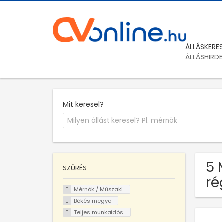
ÁLLÁSKERE
ÁLLÁSHIRD
Mit keresel?
5 
SZŰRÉS
ré
Mérnök / Műszaki
Békés megye
Teljes munkaidős