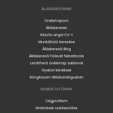
ÁLLÁSKERESŐKNEK
Önéletrajzom
Álláskeresés
Készíts angol CV-t
Munkáltató keresése
Álláskeresői Blog
Álláskeresői hírlevél feliratkozás
Letölthető önéletrajz sablonok
Gyakori kérdések
Böngésszen álláskatalógusban
MUNKÁLTATÓKNAK
Cégprofilom
Hirdetések szerkesztése