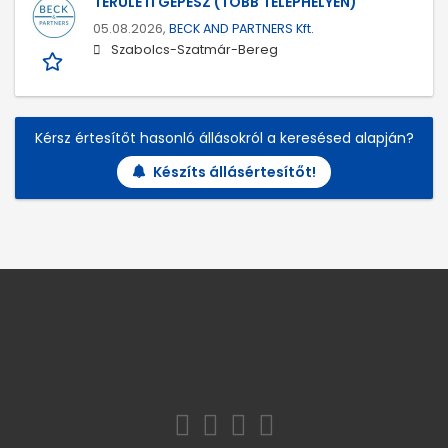
TERÜLETI GÉPÉSZ (TÖBB TELEPHELYEN)
05.08.2026,
BECK AND PARTNERS Kft.
Szabolcs-Szatmár-Bereg
Kérsz értesítőt hasonló állásokról a keresésed alapján?
Készíts állásértesítőt!