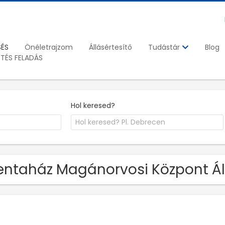
SÉS
Önéletrajzom
Állásértesítő
Blog
Tudástár
ETÉS FELADÁS
Hol keresed?
ntaház Magánorvosi Központ Ál