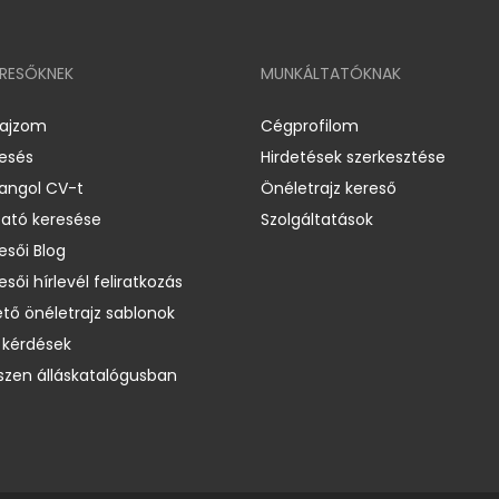
ERESŐKNEK
MUNKÁLTATÓKNAK
rajzom
Cégprofilom
resés
Hirdetések szerkesztése
 angol CV-t
Önéletrajz kereső
ató keresése
Szolgáltatások
esői Blog
esői hírlevél feliratkozás
ető önéletrajz sablonok
 kérdések
zen álláskatalógusban