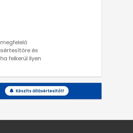
 megfelelő
lásértesítőre és
a felkerül ilyen
Készíts állásértesítőt!