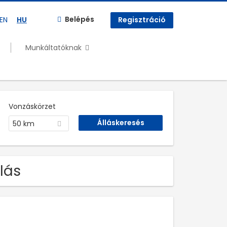
Belépés
EN
HU
Regisztráció
Munkáltatóknak
Vonzáskörzet
50 km
lás