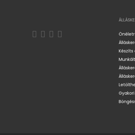
ÁLLÁSK
Önélet
Álláske
Készíts
Munkált
Állásker
Állásker
Letölth
Gyakori
Böngéss