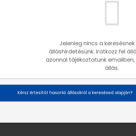
Jelenleg nincs a keresésnek
álláshirdetésünk. Iratkozz fel ál
azonnal tájékoztatunk emailben, h
állás.
Kérsz értesítőt hasonló állásokról a keresésed alapján?