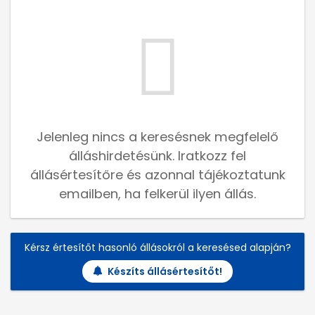
Jelenleg nincs a keresésnek megfelelő
álláshirdetésünk. Iratkozz fel
állásértesítőre és azonnal tájékoztatunk
emailben, ha felkerül ilyen állás.
Kérsz értesítőt hasonló állásokról a keresésed alapján?
Készíts állásértesítőt!