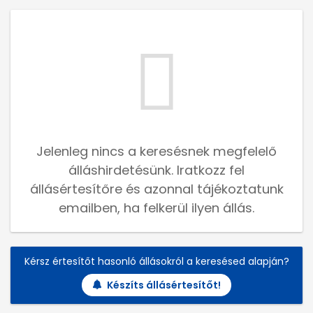
Jelenleg nincs a keresésnek megfelelő
álláshirdetésünk. Iratkozz fel
állásértesítőre és azonnal tájékoztatunk
emailben, ha felkerül ilyen állás.
Kérsz értesítőt hasonló állásokról a keresésed alapján?
Készíts állásértesítőt!