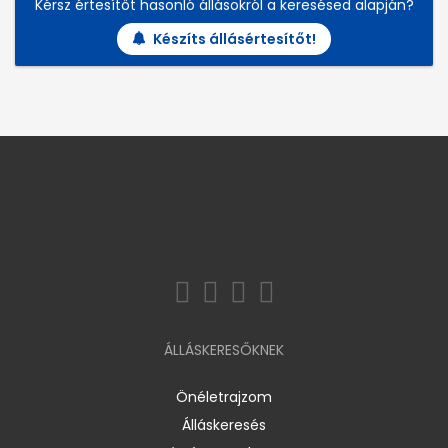
Kérsz értesítőt hasonló állásokról a keresésed alapján?
Készíts állásértesítőt!
ÁLLÁSKERESŐKNEK
Önéletrajzom
Álláskeresés