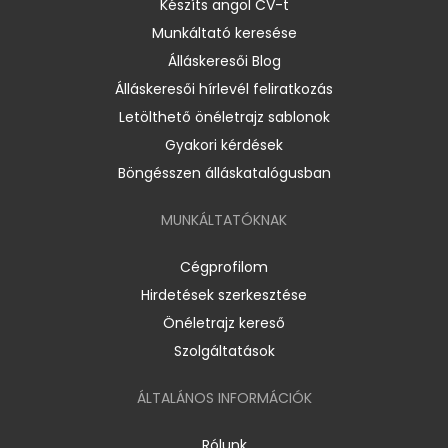
Készíts angol CV-t
Munkáltató keresése
Álláskeresői Blog
Álláskeresői hírlevél feliratkozás
Letölthető önéletrajz sablonok
Gyakori kérdések
Böngésszen álláskatalógusban
MUNKÁLTATÓKNAK
Cégprofilom
Hirdetések szerkesztése
Önéletrajz kereső
Szolgáltatások
ÁLTALÁNOS INFORMÁCIÓK
Rólunk