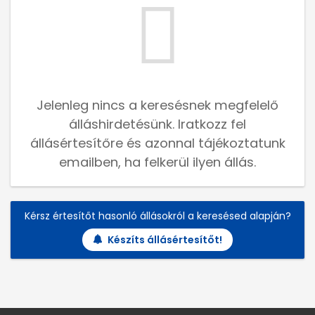
Jelenleg nincs a keresésnek megfelelő
álláshirdetésünk. Iratkozz fel
állásértesítőre és azonnal tájékoztatunk
emailben, ha felkerül ilyen állás.
Kérsz értesítőt hasonló állásokról a keresésed alapján?
Készíts állásértesítőt!