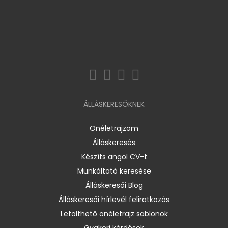
ÁLLÁSKERESŐKNEK
Önéletrajzom
Álláskeresés
Készíts angol CV-t
Munkáltató keresése
Álláskeresői Blog
Álláskeresői hírlevél feliratkozás
Letölthető önéletrajz sablonok
Gyakori kérdések