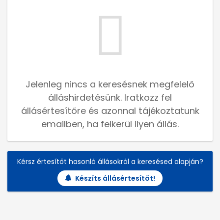
Jelenleg nincs a keresésnek megfelelő
álláshirdetésünk. Iratkozz fel
állásértesítőre és azonnal tájékoztatunk
emailben, ha felkerül ilyen állás.
Kérsz értesítőt hasonló állásokról a keresésed alapján?
Készíts állásértesítőt!