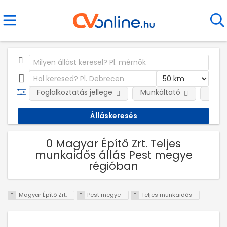
Foglalkoztatás jellege
Munkáltató
Telep
0 Magyar Építő Zrt. Teljes
munkaidős állás Pest megye
régióban
Magyar Építő Zrt.
Pest megye
Teljes munkaidős