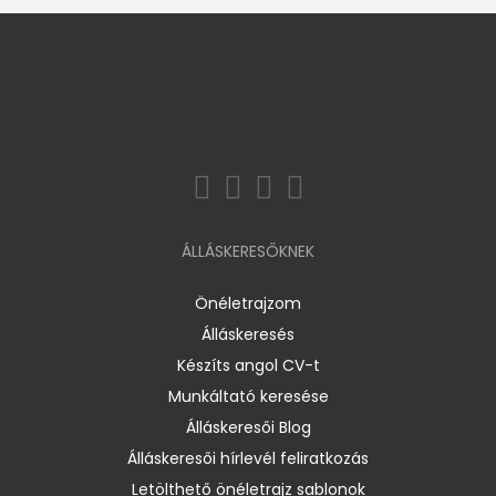
ÁLLÁSKERESŐKNEK
Önéletrajzom
Álláskeresés
Készíts angol CV-t
Munkáltató keresése
Álláskeresői Blog
Álláskeresői hírlevél feliratkozás
Letölthető önéletrajz sablonok