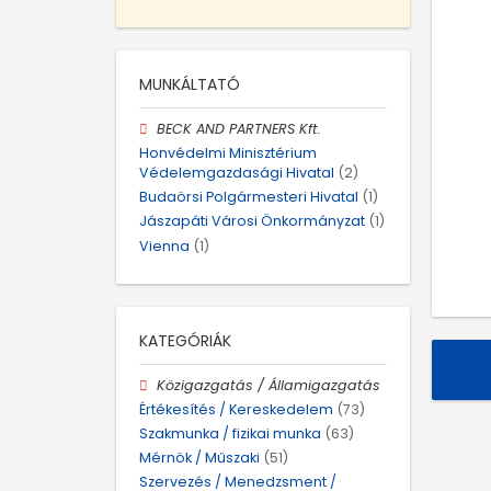
MUNKÁLTATÓ
BECK AND PARTNERS Kft.
Honvédelmi Minisztérium
Védelemgazdasági Hivatal
(2)
Budaörsi Polgármesteri Hivatal
(1)
Jászapáti Városi Önkormányzat
(1)
Vienna
(1)
KATEGÓRIÁK
Közigazgatás / Államigazgatás
Értékesítés / Kereskedelem
(73)
Szakmunka / fizikai munka
(63)
Mérnök / Műszaki
(51)
Szervezés / Menedzsment /