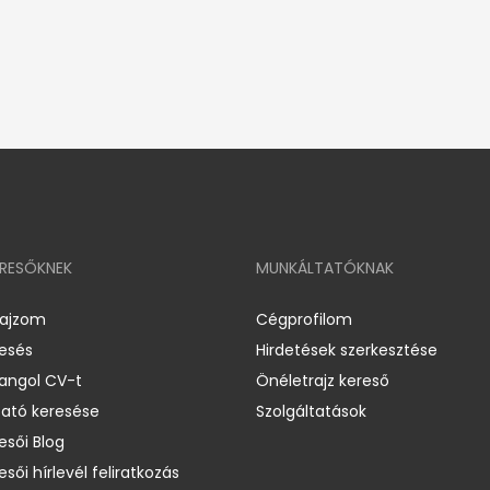
ERESŐKNEK
MUNKÁLTATÓKNAK
rajzom
Cégprofilom
resés
Hirdetések szerkesztése
 angol CV-t
Önéletrajz kereső
ató keresése
Szolgáltatások
esői Blog
esői hírlevél feliratkozás