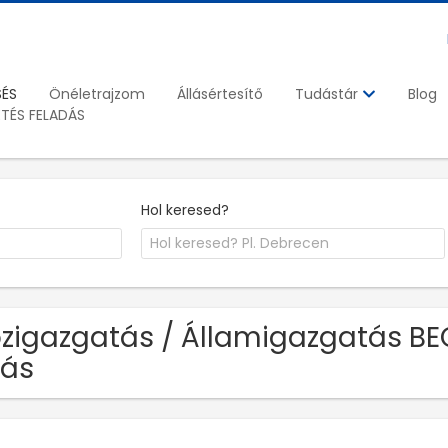
SÉS
Önéletrajzom
Állásértesítő
Blog
Tudástár
ETÉS FELADÁS
Hol keresed?
zigazgatás / Államigazgatás BE
lás