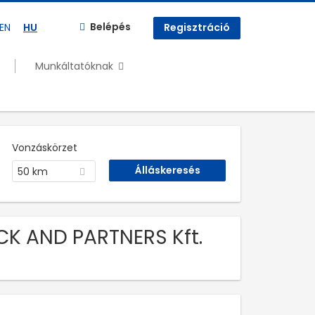
Belépés
EN
HU
Regisztráció
Munkáltatóknak
Vonzáskörzet
50 km
CK AND PARTNERS Kft.