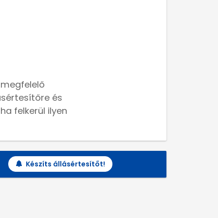
 megfelelő
lásértesítőre és
a felkerül ilyen
Készíts állásértesítőt!