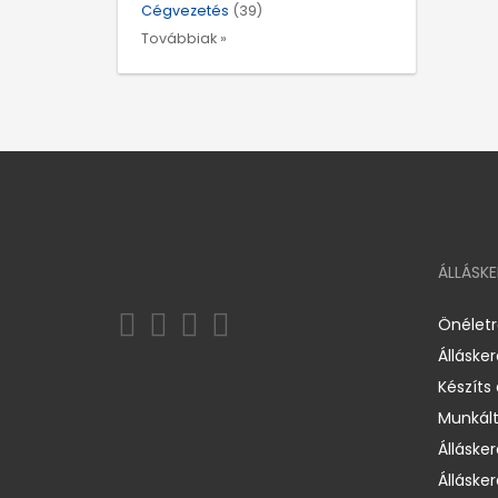
Cégvezetés
(39)
Továbbiak »
ÁLLÁSK
Önélet
Álláske
Készíts
Munkált
Állásker
Állásker