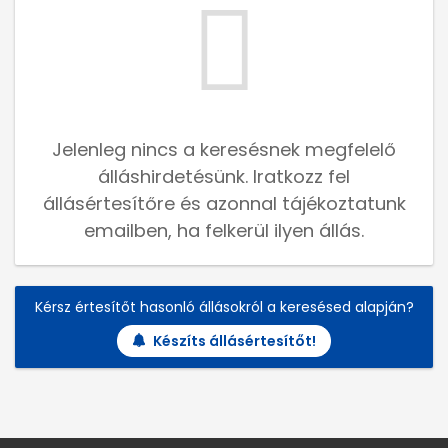
Jelenleg nincs a keresésnek megfelelő
álláshirdetésünk. Iratkozz fel
állásértesítőre és azonnal tájékoztatunk
emailben, ha felkerül ilyen állás.
Kérsz értesítőt hasonló állásokról a keresésed alapján?
Készíts állásértesítőt!