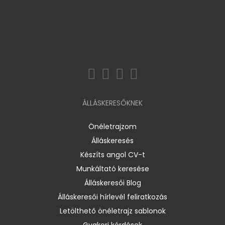
ÁLLÁSKERESŐKNEK
Önéletrajzom
Álláskeresés
Készíts angol CV-t
Munkáltató keresése
Álláskeresői Blog
Álláskeresői hírlevél feliratkozás
Letölthető önéletrajz sablonok
Gyakori kérdések