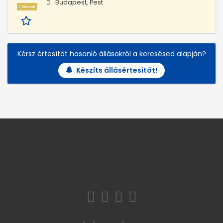
Budapest, Pest
Kiemelt
Kérsz értesítőt hasonló állásokról a keresésed alapján?
Készíts állásértesítőt!