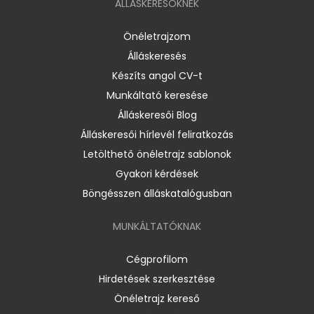
ÁLLÁSKERESŐKNEK
Önéletrajzom
Álláskeresés
Készíts angol CV-t
Munkáltató keresése
Álláskeresői Blog
Álláskeresői hírlevél feliratkozás
Letölthető önéletrajz sablonok
Gyakori kérdések
Böngésszen álláskatalógusban
MUNKÁLTATÓKNAK
Cégprofilom
Hirdetések szerkesztése
Önéletrajz kereső