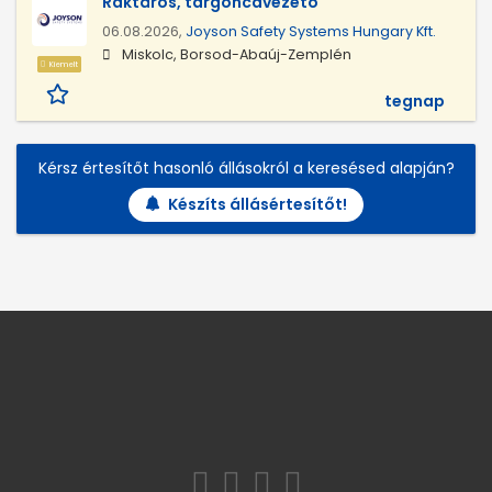
Raktáros, targoncavezető
06.08.2026,
Joyson Safety Systems Hungary Kft.
Miskolc, Borsod-Abaúj-Zemplén
Kiemelt
tegnap
Kérsz értesítőt hasonló állásokról a keresésed alapján?
Készíts állásértesítőt!