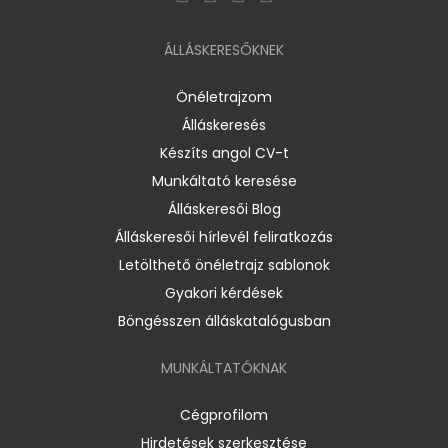
ÁLLÁSKERESŐKNEK
Önéletrajzom
Álláskeresés
Készíts angol CV-t
Munkáltató keresése
Álláskeresői Blog
Álláskeresői hírlevél feliratkozás
Letölthető önéletrajz sablonok
Gyakori kérdések
Böngésszen álláskatalógusban
MUNKÁLTATÓKNAK
Cégprofilom
Hirdetések szerkesztése