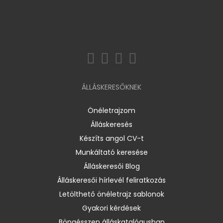
ÁLLÁSKERESŐKNEK
Önéletrajzom
Álláskeresés
Készíts angol CV-t
Munkáltató keresése
Álláskeresői Blog
Álláskeresői hírlevél feliratkozás
Letölthető önéletrajz sablonok
Gyakori kérdések
Böngésszen álláskatalógusban