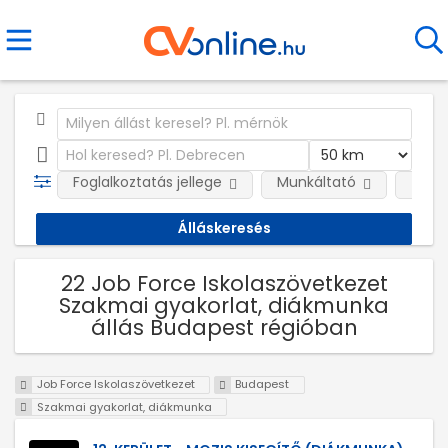
Foglalkoztatás jellege
Munkáltató
Telep
22 Job Force Iskolaszövetkezet
Szakmai gyakorlat, diákmunka
állás Budapest régióban
Job Force Iskolaszövetkezet
Budapest
Szakmai gyakorlat, diákmunka