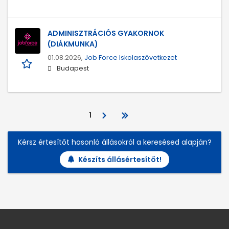
ADMINISZTRÁCIÓS GYAKORNOK
(DIÁKMUNKA)
01.08.2026,
Job Force Iskolaszövetkezet
Budapest
1
Kérsz értesítőt hasonló állásokról a keresésed alapján?
Készíts állásértesítőt!