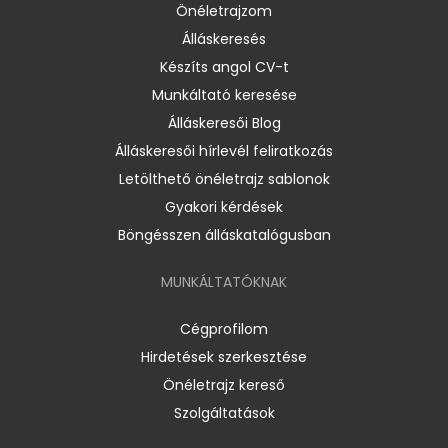
Önéletrajzom
Álláskeresés
Készíts angol CV-t
Munkáltató keresése
Álláskeresői Blog
Álláskeresői hírlevél feliratkozás
Letölthető önéletrajz sablonok
Gyakori kérdések
Böngésszen álláskatalógusban
MUNKÁLTATÓKNAK
Cégprofilom
Hirdetések szerkesztése
Önéletrajz kereső
Szolgáltatások