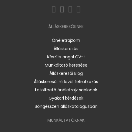
ÁLLÁSKERESŐKNEK
Önéletrajzom
Álláskeresés
Készíts angol CV-t
Munkáltató keresése
Álláskeresői Blog
Álláskeresői hírlevél feliratkozás
Letölthető önéletrajz sablonok
Gyakori kérdések
Böngésszen álláskatalógusban
MUNKÁLTATÓKNAK