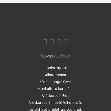
ÁLLÁSKERESŐKNEK
Önéletrajzom
Álláskeresés
Készíts angol CV-t
Munkáltató keresése
Álláskeresői Blog
Álláskeresői hírlevél feliratkozás
Letölthető önéletrajz sablonok