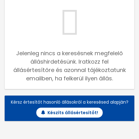
Jelenleg nincs a keresésnek megfelelő
álláshirdetésünk. Iratkozz fel
állásértesítőre és azonnal tájékoztatunk
emailben, ha felkerül ilyen állás.
Kérsz értesítőt hasonló állásokról a keresésed alapján?
Készíts állásértesítőt!