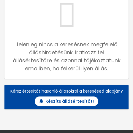
Jelenleg nincs a keresésnek megfelelő
álláshirdetésünk. Iratkozz fel
állásértesítőre és azonnal tájékoztatunk
emailben, ha felkerül ilyen állás.
Kérsz értesítőt hasonló állásokról a keresésed alapján?
Készíts állásértesítőt!