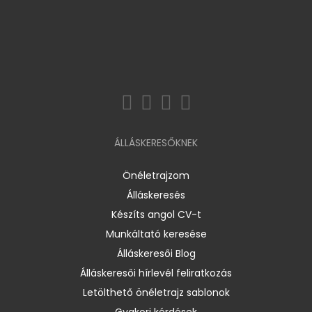
ÁLLÁSKERESŐKNEK
Önéletrajzom
Álláskeresés
Készíts angol CV-t
Munkáltató keresése
Álláskeresői Blog
Álláskeresői hírlevél feliratkozás
Letölthető önéletrajz sablonok
Gyakori kérdések