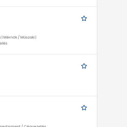
 Mérnök / Műszaki |
melés
 Menedzsment / Cégvezetés