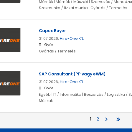
Mérnök | Mérnök / Műszaki | Szervezés / Menedzs
Szakmunka / fizikai munka | Gyártás / Termelés
Capex Buyer
31.07.2026,
Hire-One Kft.
Győr
Gyártás / Termelés
SAP Consultant (PP vagy eWM)
31.07.2026,
Hire-One Kft.
Győr
Egyéb | IT / Informatika | Beszerzés / Logisztika / S
Műszaki
1
2