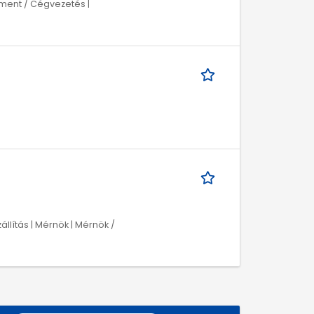
ment / Cégvezetés |
zállítás | Mérnök | Mérnök /