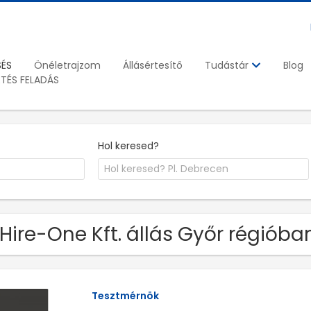
SÉS
Önéletrajzom
Állásértesítő
Blog
Tudástár
ETÉS FELADÁS
Hol keresed?
 Hire-One Kft. állás Győr régióba
Tesztmérnök