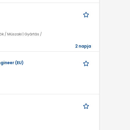
k / Műszaki | Gyártás /
2 napja
ngineer (EU)