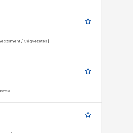
Menedzsment / Cégvezetés |
űszaki