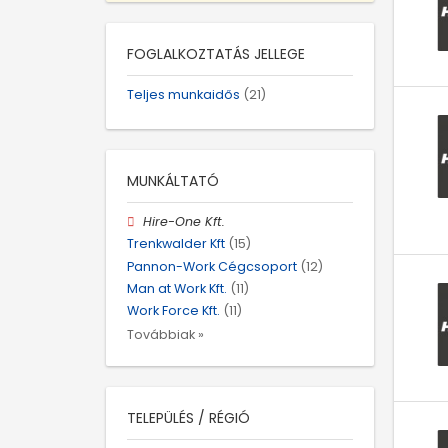
FOGLALKOZTATÁS JELLEGE
Teljes munkaidős
(21)
MUNKÁLTATÓ
Hire-One Kft.
Trenkwalder Kft
(15)
Pannon-Work Cégcsoport
(12)
Man at Work Kft.
(11)
Work Force Kft.
(11)
Továbbiak »
TELEPÜLÉS / RÉGIÓ