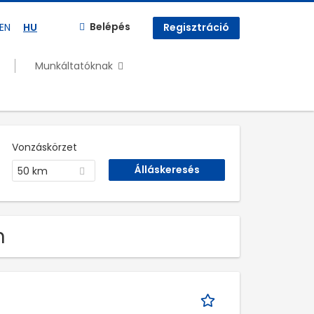
Belépés
EN
HU
Regisztráció
Munkáltatóknak
Vonzáskörzet
50 km
n