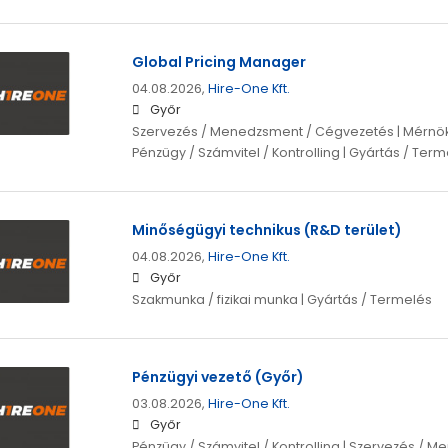
Global Pricing Manager
04.08.2026,
Hire-One Kft.
Győr
Szervezés / Menedzsment / Cégvezetés | Mérnök |
Pénzügy / Számvitel / Kontrolling | Gyártás / Ter
Minőségügyi technikus (R&D terület)
04.08.2026,
Hire-One Kft.
Győr
Szakmunka / fizikai munka | Gyártás / Termelés
Pénzügyi vezető (Győr)
03.08.2026,
Hire-One Kft.
Győr
Pénzügy / Számvitel / Kontrolling | Szervezés /