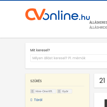
ÁLLÁSKERE
ÁLLÁSHIRD
Mit keresel?
21
SZŰRÉS
Hire-One Kft.
Győr
Töröl