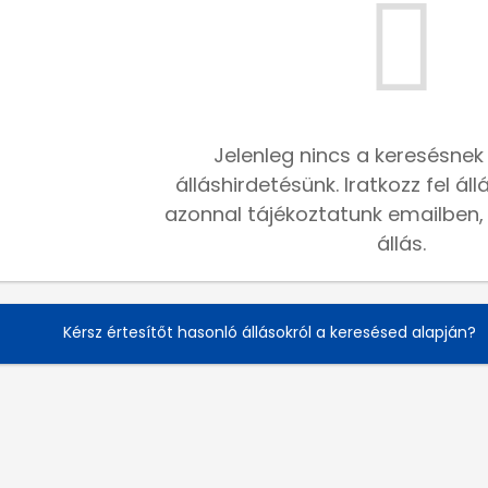
Jelenleg nincs a keresésnek
álláshirdetésünk. Iratkozz fel ál
azonnal tájékoztatunk emailben, h
állás.
Kérsz értesítőt hasonló állásokról a keresésed alapján?