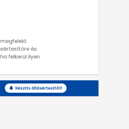
 megfelelő
lásértesítőre és
a felkerül ilyen
Készíts állásértesítőt!