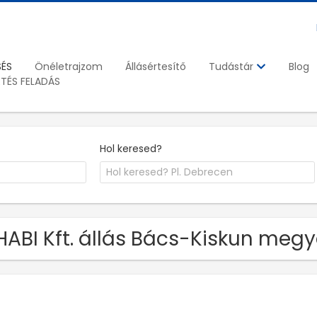
SÉS
Önéletrajzom
Állásértesítő
Blog
Tudástár
ETÉS FELADÁS
Hol keresed?
HABI Kft. állás Bács-Kiskun meg