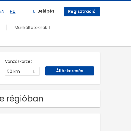
Belépés
EN
HU
Regisztráció
Munkáltatóknak
Vonzáskörzet
50 km
ye régióban