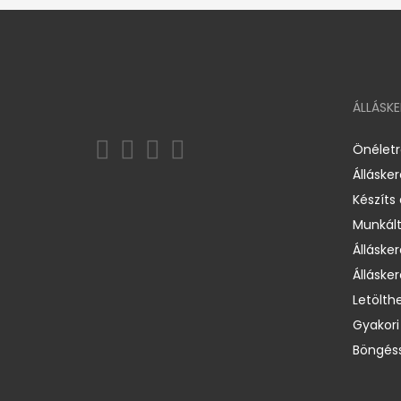
ÁLLÁSK
Önélet
Álláske
Készíts
Munkált
Állásker
Állásker
Letölth
Gyakori
Böngéss