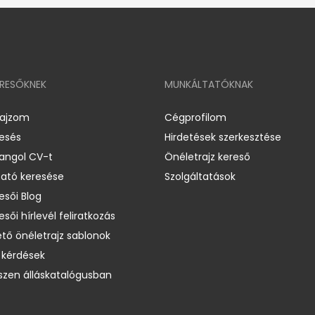
ERESŐKNEK
MUNKÁLTATÓKNAK
rajzom
Cégprofilom
resés
Hirdetések szerkesztése
 angol CV-t
Önéletrajz kereső
ató keresése
Szolgáltatások
esői Blog
esői hírlevél feliratkozás
ető önéletrajz sablonok
 kérdések
zen álláskatalógusban