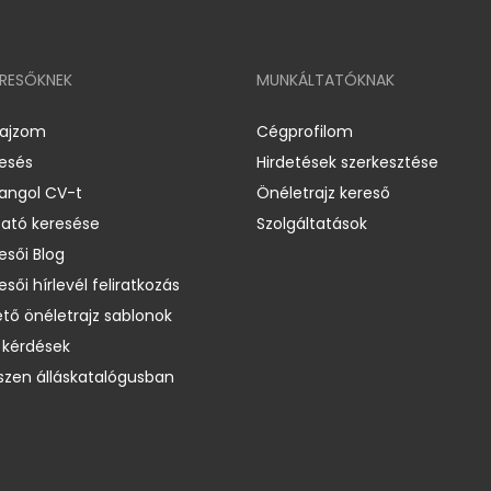
ERESŐKNEK
MUNKÁLTATÓKNAK
rajzom
Cégprofilom
resés
Hirdetések szerkesztése
 angol CV-t
Önéletrajz kereső
ató keresése
Szolgáltatások
esői Blog
esői hírlevél feliratkozás
ető önéletrajz sablonok
 kérdések
zen álláskatalógusban