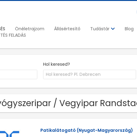
SÉS
Önéletrajzom
Állásértesítő
Blog
Tudástár
ETÉS FELADÁS
Hol keresed?
ógyszeripar / Vegyipar Randstad
Patikalátogató (Nyugat-Magyarország)