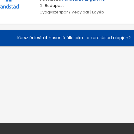
Budapest
Gyógyszeripar / Vegyipar | Egyéb
Kérsz értesítőt hasonló állásokról a keresésed alapján?