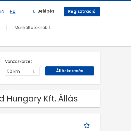
Belépés
EN
HU
Regisztráció
Munkáltatóknak
Vonzáskörzet
50 km
 Hungary Kft. Állás