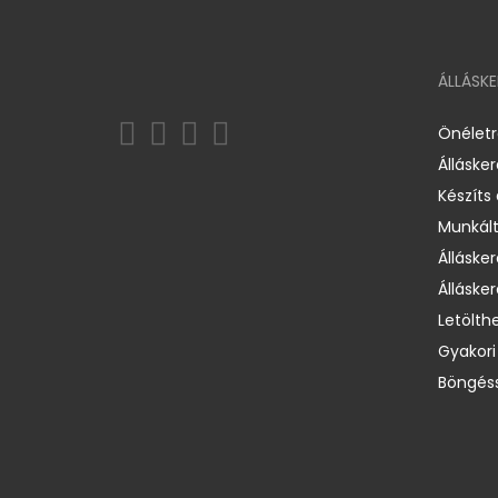
ÁLLÁSK
Önélet
Álláske
Készíts
Munkált
Állásker
Állásker
Letölth
Gyakori
Böngéss