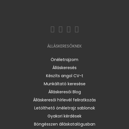
ÁLLÁSKERESŐKNEK
Önéletrajzom
Álláskeresés
Készíts angol CV-t
Munkáltató keresése
Álláskeresői Blog
Álláskeresői hírlevél feliratkozás
Letölthető önéletrajz sablonok
Gyakori kérdések
Böngésszen álláskatalógusban