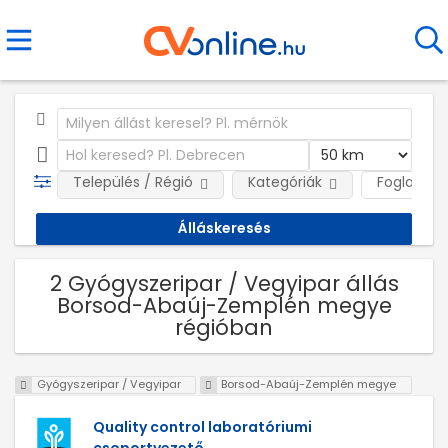
Település / Régió
Kategóriák
Foglalkozt
2 Gyógyszeripar / Vegyipar állás
Borsod-Abaúj-Zemplén megye
régióban
Gyógyszeripar / Vegyipar
Borsod-Abaúj-Zemplén megye
Quality control laboratóriumi