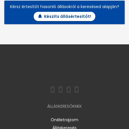
Kérsz értesítőt hasonló állásokról a keresésed alapján?
Készíts állásértesítőt!
ÁLLÁSKERESŐKNEK
Önéletrajzom
Álláskeresés