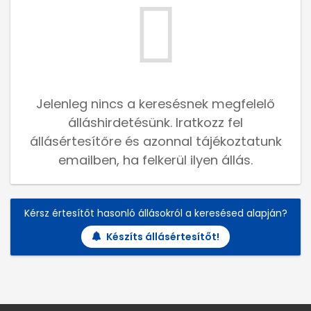
Jelenleg nincs a keresésnek megfelelő
álláshirdetésünk. Iratkozz fel
állásértesítőre és azonnal tájékoztatunk
emailben, ha felkerül ilyen állás.
Kérsz értesítőt hasonló állásokról a keresésed alapján?
Készíts állásértesítőt!