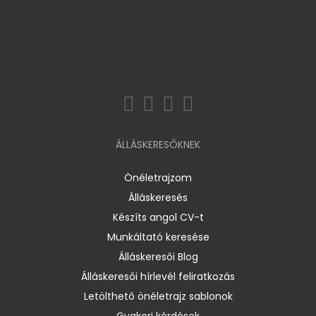
ÁLLÁSKERESŐKNEK
Önéletrajzom
Álláskeresés
Készíts angol CV-t
Munkáltató keresése
Álláskeresői Blog
Álláskeresői hírlevél feliratkozás
Letölthető önéletrajz sablonok
Gyakori kérdések