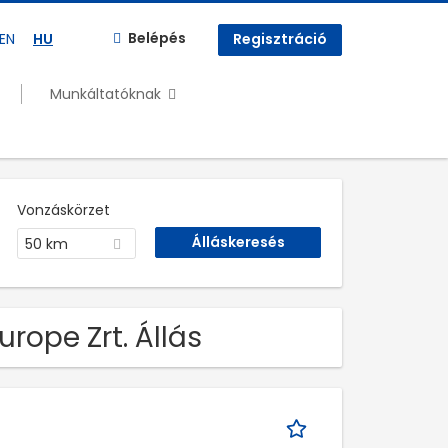
Belépés
EN
HU
Regisztráció
Munkáltatóknak
Vonzáskörzet
50 km
urope Zrt. Állás