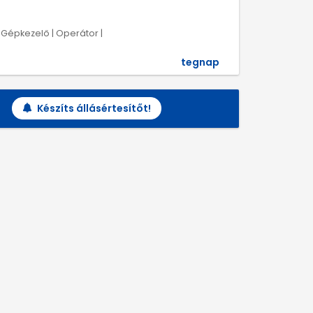
| Gépkezelő | Operátor |
tegnap
Készíts állásértesítőt!