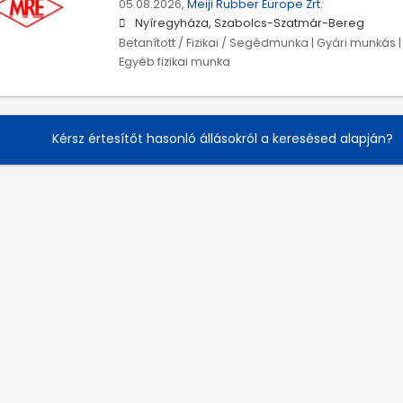
05.08.2026,
Meiji Rubber Europe Zrt.
Nyíregyháza, Szabolcs-Szatmár-Bereg
Betanított / Fizikai / Segédmunka | Gyári munkás 
Egyéb fizikai munka
Kérsz értesítőt hasonló állásokról a keresésed alapján?