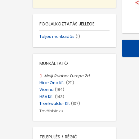
FOGLALKOZTATÁS JELLEGE
Teljes munkaidős
(1)
MUNKÁLTATÓ
Meiji Rubber Europe Zrt.
Hire-One Kft.
(211)
Vienna
(184)
HSA Kft.
(143)
Trenkwalder Kft
(107)
Továbbiak »
TELEPÜLÉS / RÉGIÓ