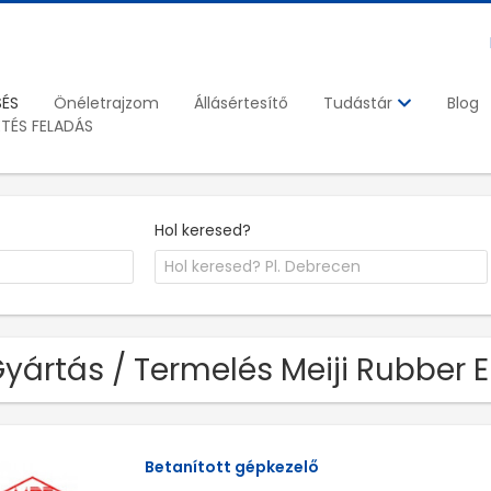
SÉS
Önéletrajzom
Állásértesítő
Blog
Tudástár
ETÉS FELADÁS
Hol keresed?
Gyártás / Termelés Meiji Rubber E
Betanított gépkezelő