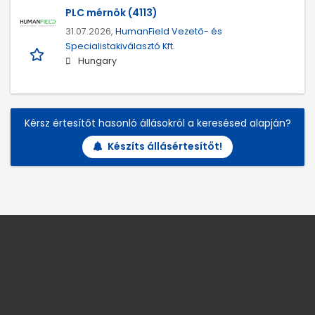
PLC mérnök (4113)
31.07.2026,
HumanField Vezető- és
Specialistakiválasztó Kft.
Hungary
Kérsz értesítőt hasonló állásokról a keresésed alapján?
Készíts állásértesítőt!