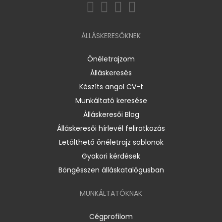
ÁLLÁSKERESŐKNEK
Önéletrajzom
Álláskeresés
Készíts angol CV-t
Munkáltató keresése
Álláskeresői Blog
Álláskeresői hírlevél feliratkozás
Letölthető önéletrajz sablonok
Gyakori kérdések
Böngésszen álláskatalógusban
MUNKÁLTATÓKNAK
Cégprofilom