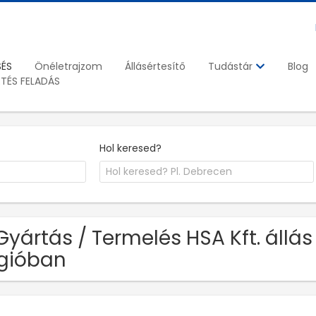
SÉS
Önéletrajzom
Állásértesítő
Blog
Tudástár
ETÉS FELADÁS
Hol keresed?
Gyártás / Termelés HSA Kft. állás
gióban