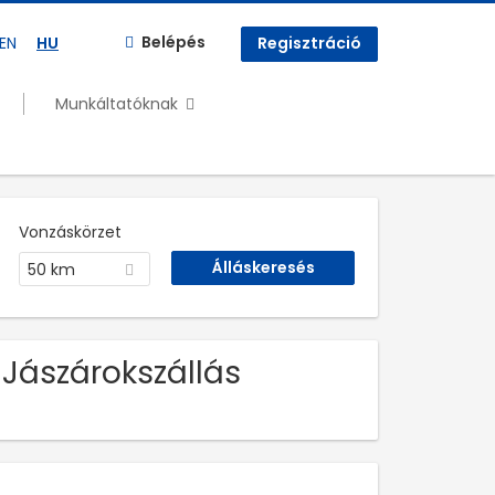
Belépés
EN
HU
Regisztráció
Munkáltatóknak
Vonzáskörzet
50 km
 Jászárokszállás