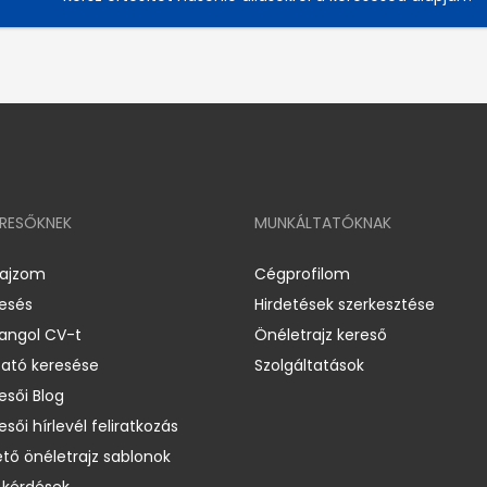
ERESŐKNEK
MUNKÁLTATÓKNAK
rajzom
Cégprofilom
resés
Hirdetések szerkesztése
 angol CV-t
Önéletrajz kereső
ató keresése
Szolgáltatások
esői Blog
esői hírlevél feliratkozás
ető önéletrajz sablonok
 kérdések