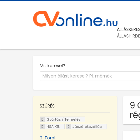
ÁLLÁSKERE
ÁLLÁSHIRD
Mit keresel?
9 
SZŰRÉS
ré
Gyártás / Termelés
HSA Kft.
Jászárokszállás
Töröl