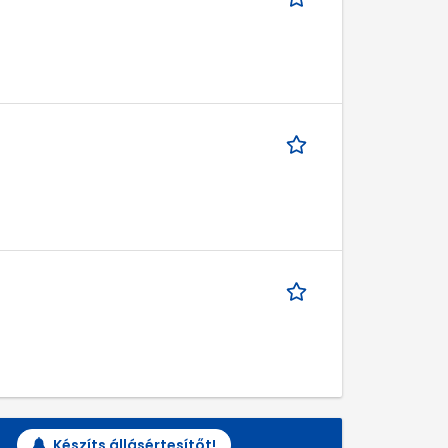
Készíts állásértesítőt!