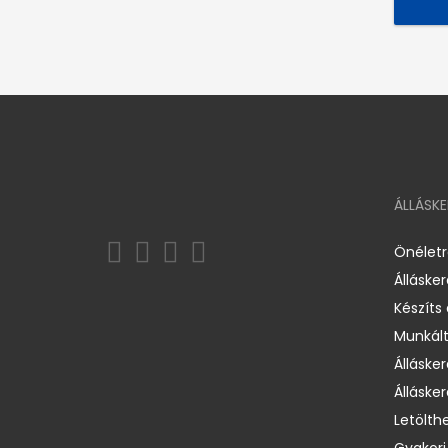
ÁLLÁSK
Önélet
Álláske
Készíts
Munkált
Állásker
Állásker
Letölth
Gyakori