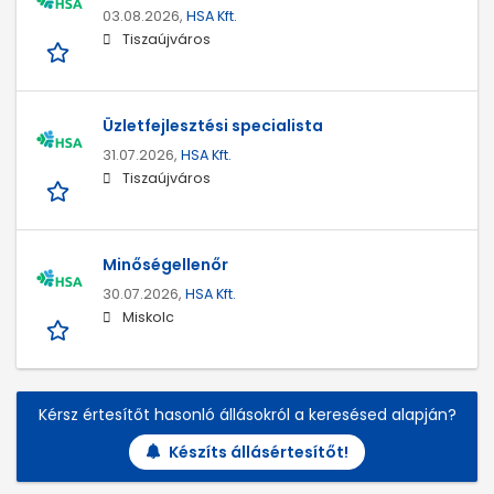
03.08.2026,
HSA Kft.
Tiszaújváros
Üzletfejlesztési specialista
31.07.2026,
HSA Kft.
Tiszaújváros
Minőségellenőr
30.07.2026,
HSA Kft.
Miskolc
Kérsz értesítőt hasonló állásokról a keresésed alapján?
Készíts állásértesítőt!