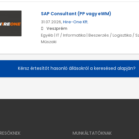
SAP Consultant (PP vagy eWM)
31.07.2026,
Hire-One Kft.
Veszprém
Egyéb | IT / Informatika | Beszerzés / Logisztika / S
Műszaki
Kérsz értesítőt hasonló állásokról a keresésed alapján?
ERESŐKNEK
MUNKÁLTATÓKNAK