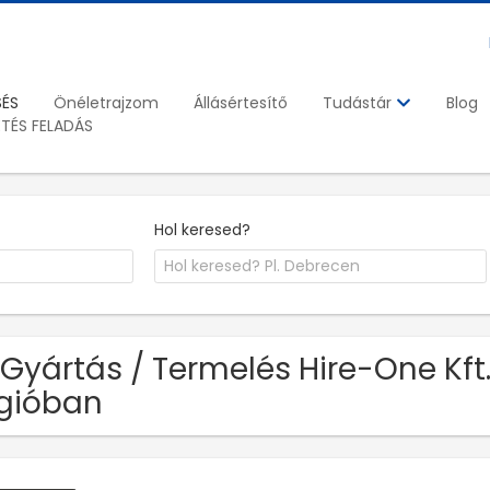
SÉS
Önéletrajzom
Állásértesítő
Blog
Tudástár
ETÉS FELADÁS
Hol keresed?
 Gyártás / Termelés Hire-One Kft
gióban