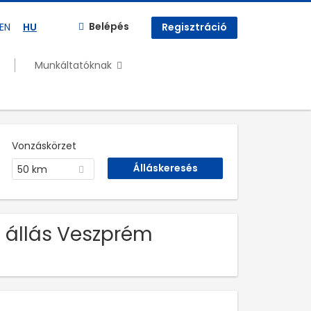
Belépés
EN
HU
Regisztráció
Munkáltatóknak
Vonzáskörzet
50 km
. állás Veszprém