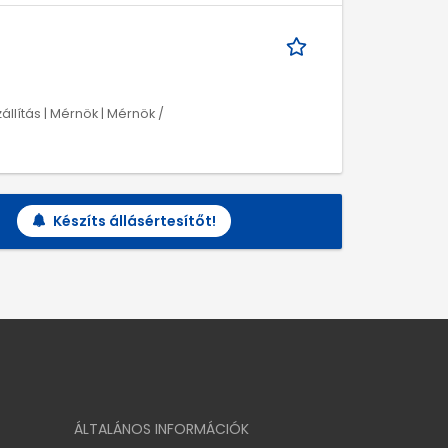
zállítás | Mérnök | Mérnök /
Készíts állásértesítőt!
ÁLTALÁNOS INFORMÁCIÓK