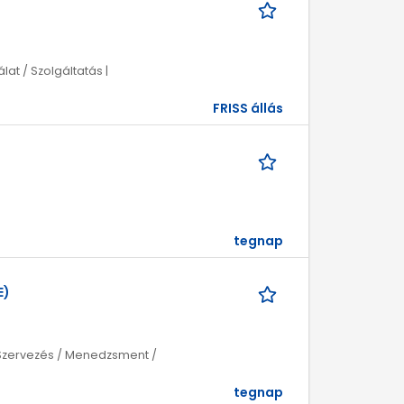
at / Szolgáltatás |
FRISS állás
tegnap
E)
| Szervezés / Menedzsment /
tegnap