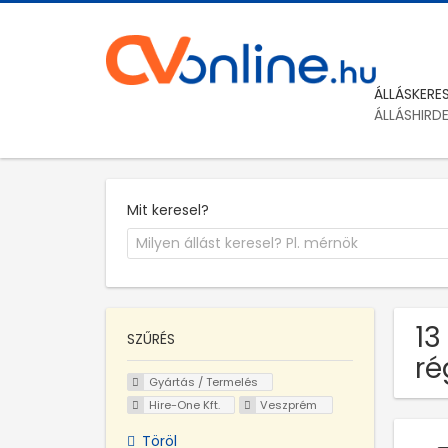
ÁLLÁSKERE
ÁLLÁSHIRD
Mit keresel?
13
SZŰRÉS
ré
Gyártás / Termelés
Hire-One Kft.
Veszprém
Töröl