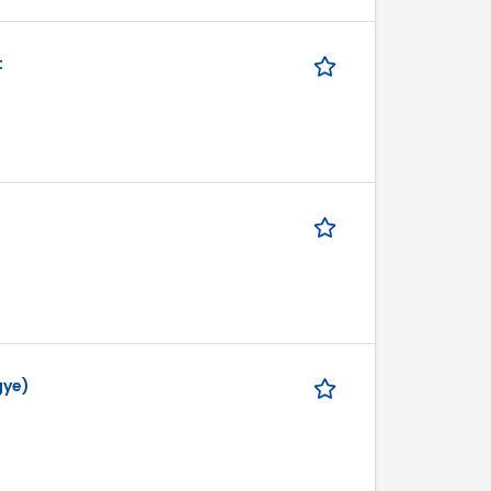
t
gye)