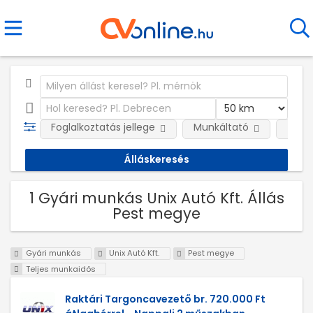
Foglalkoztatás jellege
Munkáltató
Telep
1 Gyári munkás Unix Autó Kft. Állás
Pest megye
Gyári munkás
Unix Autó Kft.
Pest megye
Teljes munkaidős
Raktári Targoncavezető br. 720.000 Ft