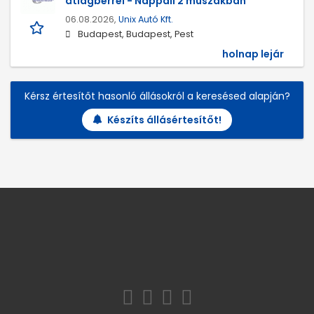
átlagbérrel - Nappali 2 műszakban
06.08.2026,
Unix Autó Kft.
Budapest, Budapest, Pest
holnap lejár
Kérsz értesítőt hasonló állásokról a keresésed alapján?
Készíts állásértesítőt!