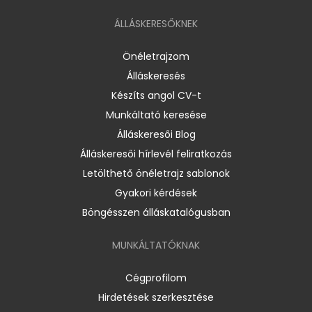
ÁLLÁSKERESŐKNEK
Önéletrajzom
Álláskeresés
Készíts angol CV-t
Munkáltató keresése
Álláskeresői Blog
Álláskeresői hírlevél feliratkozás
Letölthető önéletrajz sablonok
Gyakori kérdések
Böngésszen álláskatalógusban
MUNKÁLTATÓKNAK
Cégprofilom
Hirdetések szerkesztése