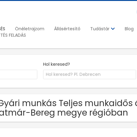
SÉS
Önéletrajzom
Állásértesítő
Blog
Tudástár
ETÉS FELADÁS
Hol keresed?
Gyári munkás Teljes munkaidős 
atmár-Bereg megye régióban