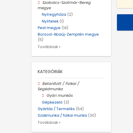
Szabolcs-Szatmár-Bereg
megye
Nyíregyháza
(2)
Nyírtelek
(1)
Pest megye
(14)
Borsod-Abaúj-Zemplén megye
(5)
Továbbiak »
KATEGÓRIÁK
Betanított / Fizikai /
Segédmunka
Gyári munkás
Gépkezelő
(3)
Gyártás / Termelés
(54)
Szakmunka / fizikai munka
(30)
Továbbiak »