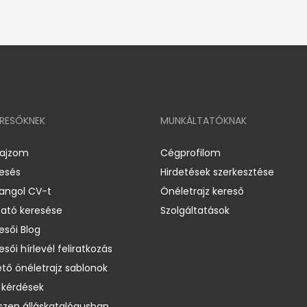
ERESŐKNEK
MUNKÁLTATÓKNAK
rajzom
Cégprofilom
resés
Hirdetések szerkesztése
 angol CV-t
Önéletrajz kereső
ató keresése
Szolgáltatások
esői Blog
esői hírlevél feliratkozás
ető önéletrajz sablonok
 kérdések
zen álláskatalógusban