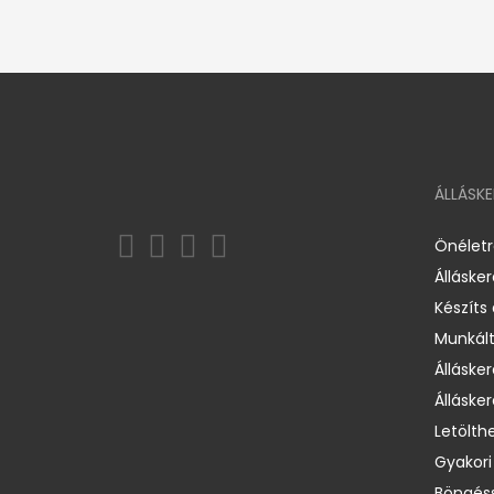
ÁLLÁSK
Önélet
Álláske
Készíts
Munkált
Állásker
Állásker
Letölth
Gyakori
Böngéss