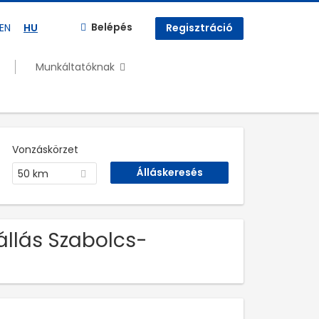
Belépés
EN
HU
Regisztráció
Munkáltatóknak
Vonzáskörzet
50 km
állás Szabolcs-