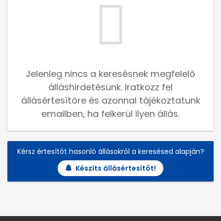
Jelenleg nincs a keresésnek megfelelő
álláshirdetésünk. Iratkozz fel
állásértesítőre és azonnal tájékoztatunk
emailben, ha felkerül ilyen állás.
Kérsz értesítőt hasonló állásokról a keresésed alapján?
Készíts állásértesítőt!