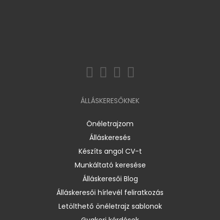
ÁLLÁSKERESŐKNEK
Önéletrajzom
Álláskeresés
Készíts angol CV-t
Munkáltató keresése
Álláskeresői Blog
Álláskeresői hírlevél feliratkozás
Letölthető önéletrajz sablonok
Gyakori kérdések