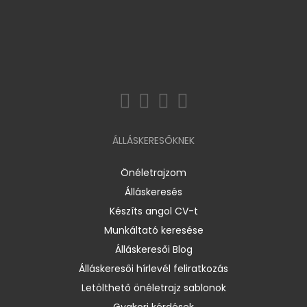
ÁLLÁSKERESŐKNEK
Önéletrajzom
Álláskeresés
Készíts angol CV-t
Munkáltató keresése
Álláskeresői Blog
Álláskeresői hírlevél feliratkozás
Letölthető önéletrajz sablonok
Gyakori kérdések