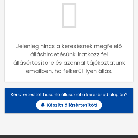
Jelenleg nincs a keresésnek megfelelő
álláshirdetésünk. Iratkozz fel
állásértesítőre és azonnal tájékoztatunk
emailben, ha felkerül ilyen állás.
Kérsz értesítőt hasonló állásokról a keresésed alapján?
Készíts állásértesítőt!