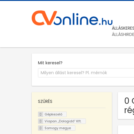
ÁLLÁSKERE
ÁLLÁSHIRD
Mit keresel?
0 
SZŰRÉS
ré
Gépkezelő
Viapan „Dologidő” Kft.
Somogy megye