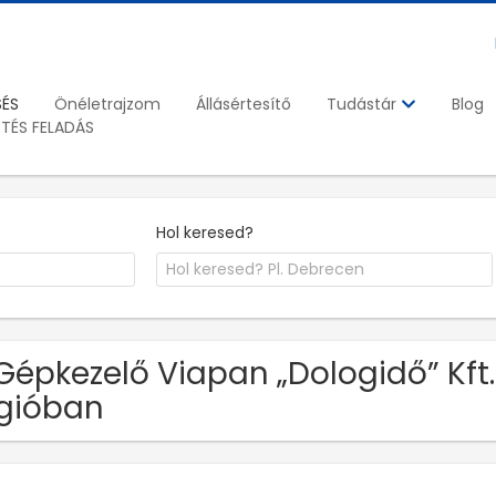
SÉS
Önéletrajzom
Állásértesítő
Blog
Tudástár
ETÉS FELADÁS
Hol keresed?
Gépkezelő Viapan „Dologidő” Kf
gióban