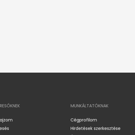
ERESŐKNEK
MUNKÁLTATÓKNAK
rajzom
Cégprofilom
resés
Hirdetések szerkesztése