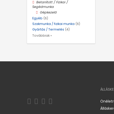
Betanított / Fizikai /
Segédmunka
Gépkezelő
Egyéb
(6)
Szakmunka / fizikai munka
(6)
Gyártás / Termelés
(4)
Továbbiak »
ÁLLÁSK
Önélet
Álláske