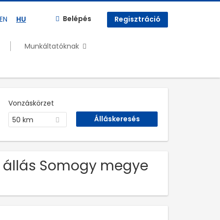
Belépés
EN
HU
Regisztráció
Munkáltatóknak
Vonzáskörzet
50 km
t. állás Somogy megye