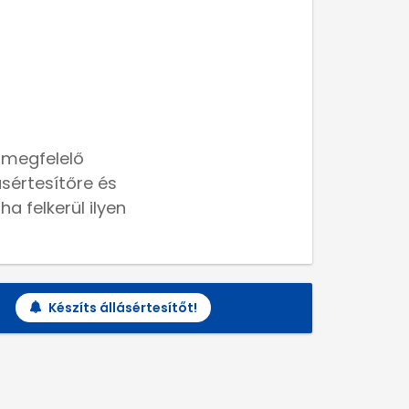
 megfelelő
lásértesítőre és
a felkerül ilyen
Készíts állásértesítőt!