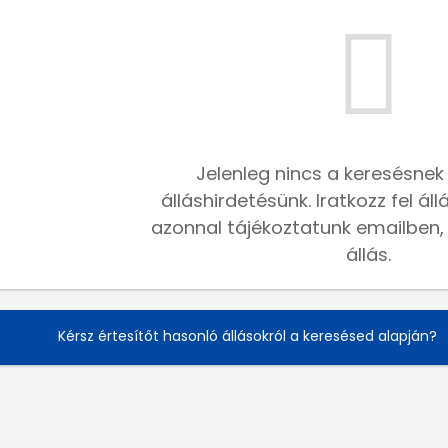
Jelenleg nincs a keresésnek
álláshirdetésünk. Iratkozz fel ál
azonnal tájékoztatunk emailben, h
állás.
Kérsz értesítőt hasonló állásokról a keresésed alapján?