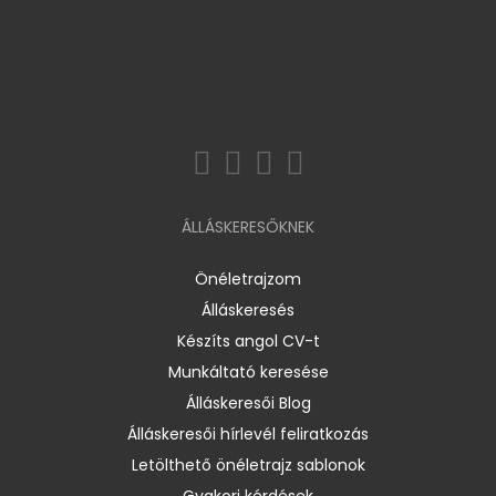
ÁLLÁSKERESŐKNEK
Önéletrajzom
Álláskeresés
Készíts angol CV-t
Munkáltató keresése
Álláskeresői Blog
Álláskeresői hírlevél feliratkozás
Letölthető önéletrajz sablonok
Gyakori kérdések