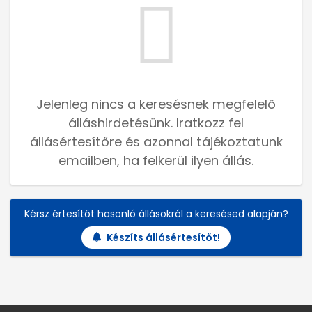
Jelenleg nincs a keresésnek megfelelő
álláshirdetésünk. Iratkozz fel
állásértesítőre és azonnal tájékoztatunk
emailben, ha felkerül ilyen állás.
Kérsz értesítőt hasonló állásokról a keresésed alapján?
Készíts állásértesítőt!