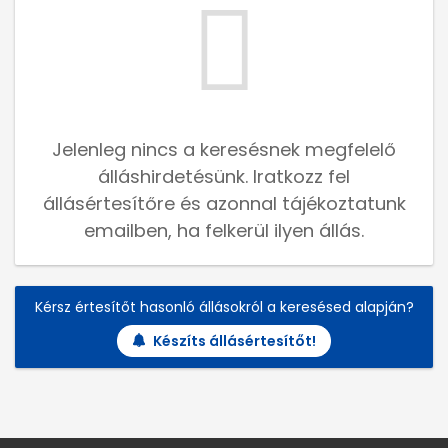
Jelenleg nincs a keresésnek megfelelő
álláshirdetésünk. Iratkozz fel
állásértesítőre és azonnal tájékoztatunk
emailben, ha felkerül ilyen állás.
Kérsz értesítőt hasonló állásokról a keresésed alapján?
Készíts állásértesítőt!