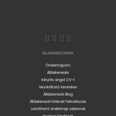
ÁLLÁSKERESŐKNEK
Önéletrajzom
Álláskeresés
Készíts angol CV-t
Munkáltató keresése
Álláskeresői Blog
Álláskeresői hírlevél feliratkozás
Letölthető önéletrajz sablonok
Gyakori kérdések