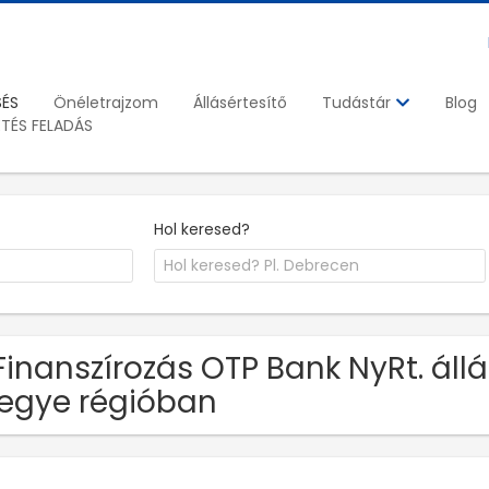
SÉS
Önéletrajzom
Állásértesítő
Blog
Tudástár
ETÉS FELADÁS
Hol keresed?
Finanszírozás OTP Bank NyRt. á
egye régióban