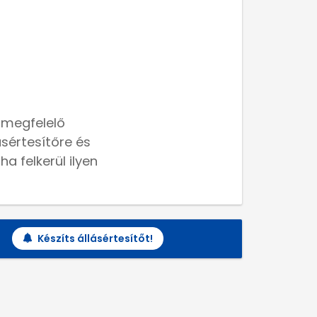
 megfelelő
lásértesítőre és
a felkerül ilyen
Készíts állásértesítőt!