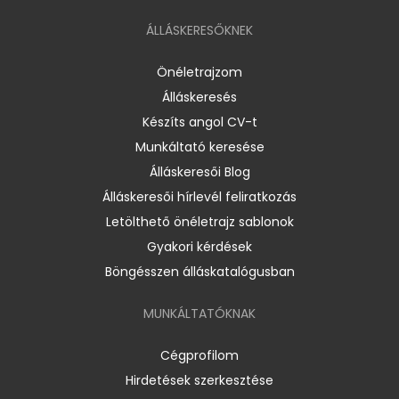
ÁLLÁSKERESŐKNEK
Önéletrajzom
Álláskeresés
Készíts angol CV-t
Munkáltató keresése
Álláskeresői Blog
Álláskeresői hírlevél feliratkozás
Letölthető önéletrajz sablonok
Gyakori kérdések
Böngésszen álláskatalógusban
MUNKÁLTATÓKNAK
Cégprofilom
Hirdetések szerkesztése