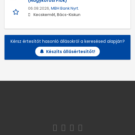
(Nagykőrösi Fiók)
06.08.2026,
MBH Bank Nyrt.
Kecskemét, Bács-Kiskun
Kérsz értesítőt hasonló állásokról a keresésed alapján?
Készíts állásértesítőt!