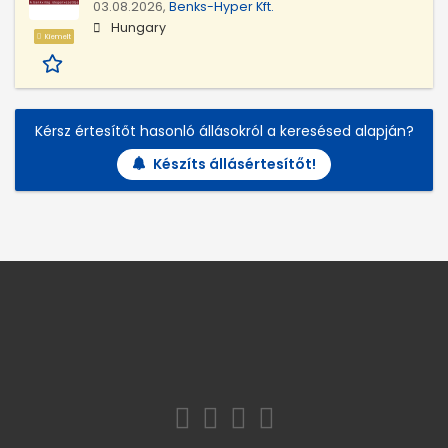
03.08.2026,
Benks-Hyper Kft.
Hungary
Kiemelt
Kérsz értesítőt hasonló állásokról a keresésed alapján?
Készíts állásértesítőt!