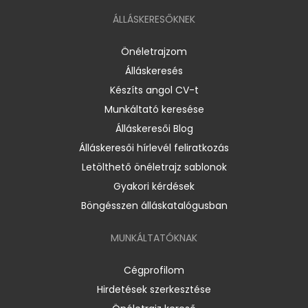
ÁLLÁSKERESŐKNEK
Önéletrajzom
Álláskeresés
Készíts angol CV-t
Munkáltató keresése
Álláskeresői Blog
Álláskeresői hírlevél feliratkozás
Letölthető önéletrajz sablonok
Gyakori kérdések
Böngésszen álláskatalógusban
MUNKÁLTATÓKNAK
Cégprofilom
Hirdetések szerkesztése