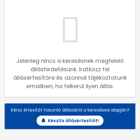
Jelenleg nincs a keresésnek megfelelő
álláshirdetésünk. Iratkozz fel
állásértesítőre és azonnal tájékoztatunk
emailben, ha felkerül ilyen állás.
Kérsz értesítőt hasonló állásokról a keresésed alapján?
Készíts állásértesítőt!