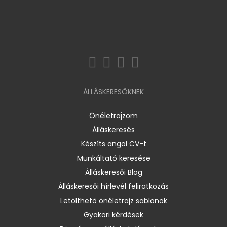
ÁLLÁSKERESŐKNEK
Önéletrajzom
Álláskeresés
Készíts angol CV-t
Munkáltató keresése
Álláskeresői Blog
Álláskeresői hírlevél feliratkozás
Letölthető önéletrajz sablonok
Gyakori kérdések