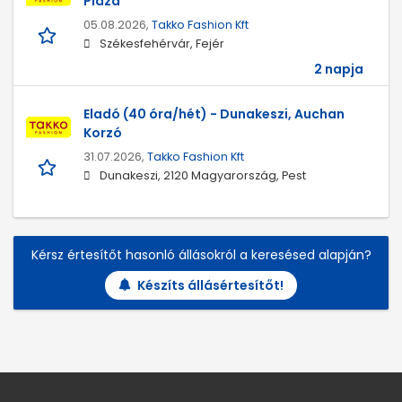
Pláza
05.08.2026,
Takko Fashion Kft
Székesfehérvár, Fejér
2 napja
Eladó (40 óra/hét) - Dunakeszi, Auchan
Korzó
31.07.2026,
Takko Fashion Kft
Dunakeszi, 2120 Magyarország, Pest
Kérsz értesítőt hasonló állásokról a keresésed alapján?
Készíts állásértesítőt!