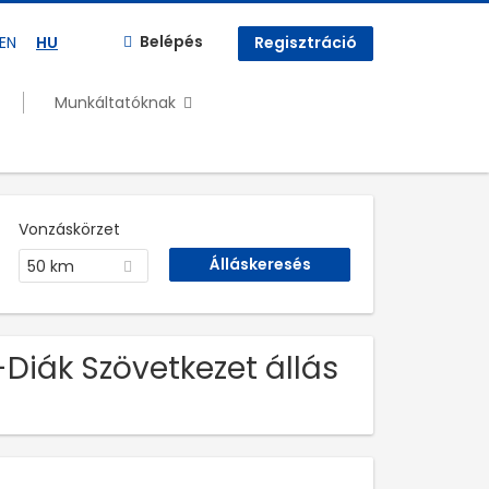
Belépés
EN
HU
Regisztráció
Munkáltatóknak
Vonzáskörzet
50 km
Diák Szövetkezet állás