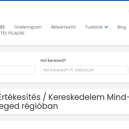
SÉS
Önéletrajzom
Állásértesítő
Blog
Tudástár
ETÉS FELADÁS
Hol keresed?
Értékesítés / Kereskedelem Mind-
eged régióban