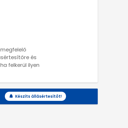
 megfelelő
lásértesítőre és
a felkerül ilyen
Készíts állásértesítőt!