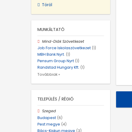
Töröl
MUNKÁLTATÓ
Mind-Diák Szövetkezet
Job Force Iskolaszövetkezet
(1)
MBH Bank Nyrt.
(1)
Pensum Group Nyrt
(1)
Randstad Hungary Kft.
(1)
Továbbiak »
TELEPÜLÉS / RÉGIÓ
Szeged
Budapest
(6)
Pest megye
(4)
Bács-Kiskun megye
(3)