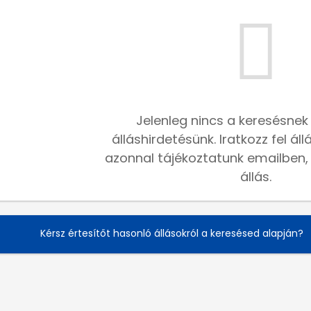
Jelenleg nincs a keresésnek
álláshirdetésünk. Iratkozz fel ál
azonnal tájékoztatunk emailben, h
állás.
Kérsz értesítőt hasonló állásokról a keresésed alapján?