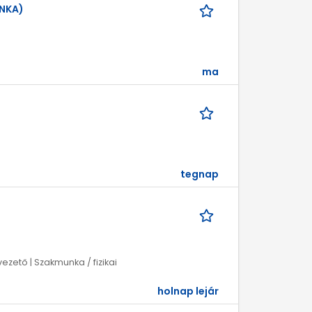
UNKA)
ma
tegnap
zető | Szakmunka / fizikai
holnap lejár