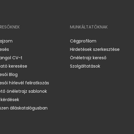
ERESŐKNEK
MUNKÁLTATÓKNAK
rajzom
Cégprofilom
resés
Hirdetések szerkesztése
 angol CV-t
Önéletrajz kereső
ató keresése
Szolgáltatások
esői Blog
esői hírlevél feliratkozás
ető önéletrajz sablonok
 kérdések
zen álláskatalógusban