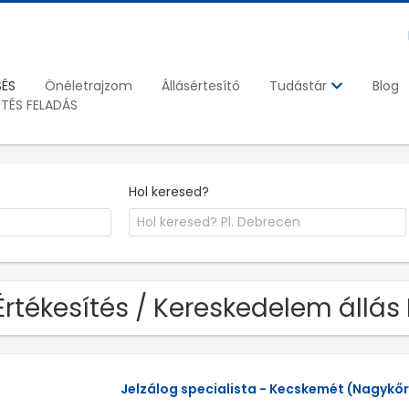
SÉS
Önéletrajzom
Állásértesítő
Blog
Tudástár
ETÉS FELADÁS
Hol keresed?
Értékesítés / Kereskedelem állá
Jelzálog specialista - Kecskemét (Nagykőrö