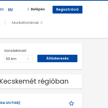
Belépés
EN
HU
Regisztráció
Munkáltatóknak
Vonzáskörzet
50 km
s Kecskemét régióban
si úti Fiók)