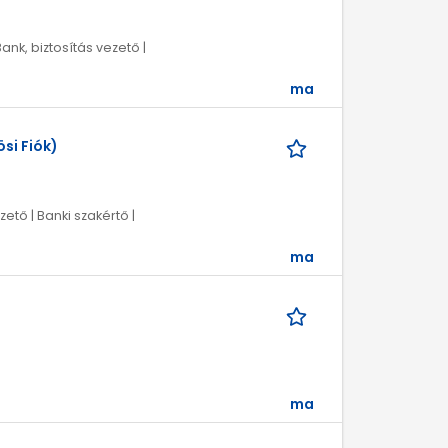
Bank, biztosítás vezető |
ma
si Fiók)
zető | Banki szakértő |
ma
ma