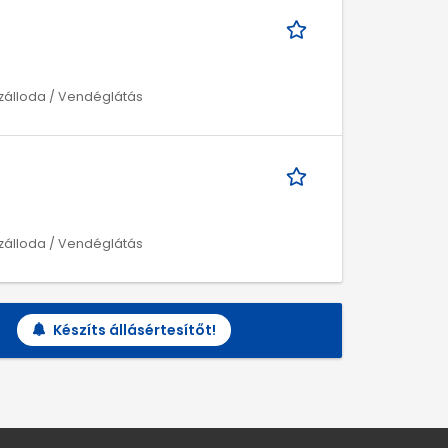
Szálloda / Vendéglátás
Szálloda / Vendéglátás
Készíts állásértesítőt!