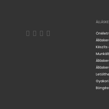
ÁLLÁSK
Önélet
Álláske
Készíts
Munkált
Állásker
Állásker
Letölth
Gyakori
Böngéss