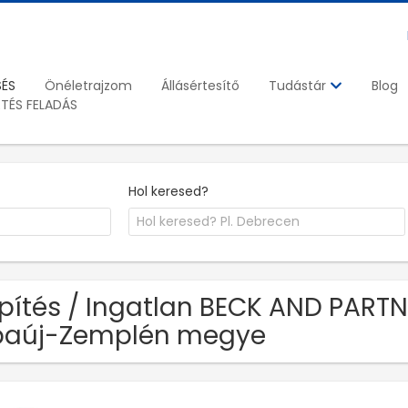
SÉS
Önéletrajzom
Állásértesítő
Blog
Tudástár
ETÉS FELADÁS
Hol keresed?
Építés / Ingatlan BECK AND PARTN
baúj-Zemplén megye