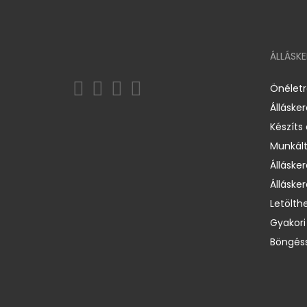
ÁLLÁSK
Önélet
Álláske
Készíts
Munkált
Állásker
Állásker
Letölth
Gyakori
Böngéss