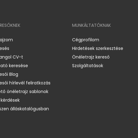
ERESŐKNEK
MUNKÁLTATÓKNAK
rajzom
Cégprofilom
resés
Hirdetések szerkesztése
 angol CV-t
Önéletrajz kereső
ató keresése
Szolgáltatások
esői Blog
esői hírlevél feliratkozás
ető önéletrajz sablonok
 kérdések
zen álláskatalógusban