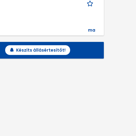
ma
Készíts állásértesítőt!