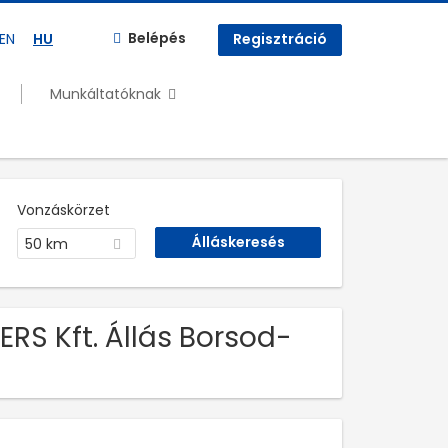
Belépés
EN
HU
Regisztráció
Munkáltatóknak
Vonzáskörzet
50 km
ERS Kft. Állás Borsod-