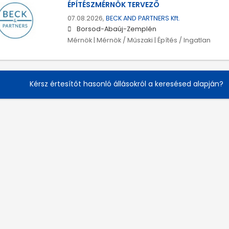
ÉPÍTÉSZMÉRNÖK TERVEZŐ
07.08.2026,
BECK AND PARTNERS Kft.
Borsod-Abaúj-Zemplén
Mérnök | Mérnök / Műszaki | Építés / Ingatlan
Kérsz értesítőt hasonló állásokról a keresésed alapján?